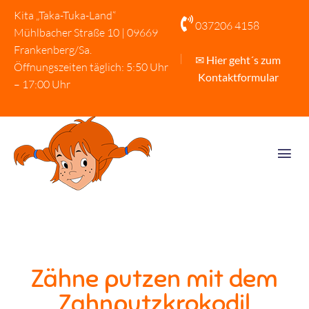
Kita „Taka-Tuka-Land“

037206 4158
Mühlbacher Straße 10 | 09669
Frankenberg/Sa.
✉ Hier geht´s zum
Öffnungszeiten täglich: 5:50 Uhr
Kontaktformular
– 17:00 Uhr
Zähne putzen mit dem
Zahnputzkrokodil