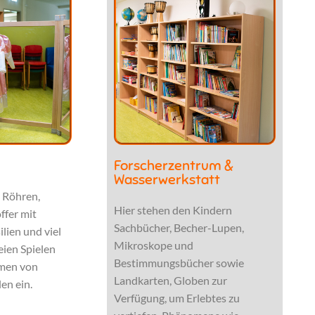
Forscherzentrum &
Wasserwerkstatt
, Röhren,
Hier stehen den Kindern
ffer mit
Sachbücher, Becher-Lupen,
lien und viel
Mikroskope und
eien Spielen
Bestimmungsbücher sowie
men von
Landkarten, Globen zur
en ein.
Verfügung, um Erlebtes zu