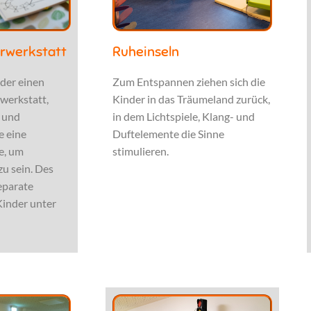
erwerkstatt
Ruheinseln
nder einen
Zum Entspannen ziehen sich die
zwerkstatt,
Kinder in das Träumeland zurück,
 und
in dem Lichtspiele, Klang- und
e eine
Duftelemente die Sinne
e, um
stimulieren.
zu sein. Des
eparate
Kinder unter