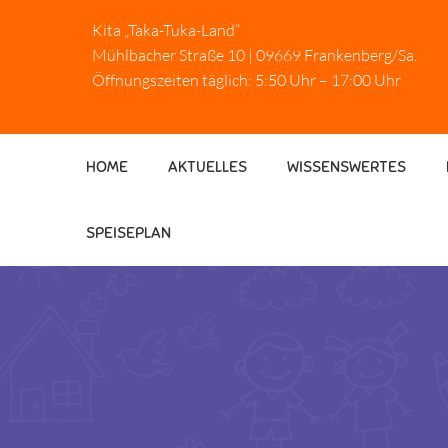
Kita „Taka-Tuka-Land“
Mühlbacher Straße 10 | 09669 Frankenberg/Sa.
Öffnungszeiten täglich: 5:50 Uhr – 17:00 Uhr
HOME
AKTUELLES
WISSENSWERTES
SPEISEPLAN