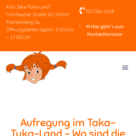
Kita „Taka-Tuka-Land“

037206 4158
Mühlbacher Straße 10 | 09669
Frankenberg/Sa.
✉ Hier geht´s zum
Öffnungszeiten täglich: 5:50 Uhr
Kontaktformular
– 17:00 Uhr
Aufregung im Taka-
Tuka-Land – Wo sind die