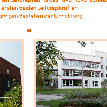
ellen Leitungsteams des Taka-Tuka-Lande
 ersten beiden Leitungskräften
hrigen Bestehen der Einrichtung