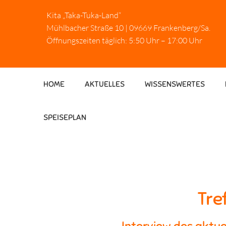
Kita „Taka-Tuka-Land“
Mühlbacher Straße 10 | 09669 Frankenberg/Sa.
Öffnungszeiten täglich: 5:50 Uhr – 17:00 Uhr
HOME
AKTUELLES
WISSENSWERTES
SPEISEPLAN
Tre