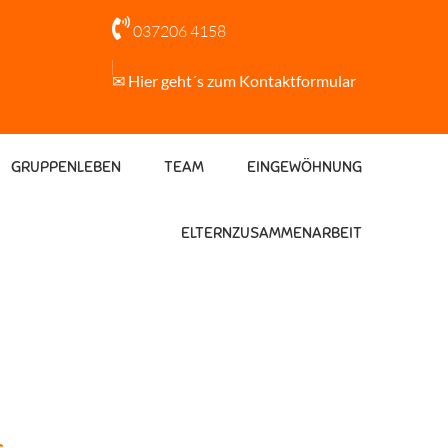

037206 4158
✉ Hier geht´s zum Kontaktformular
GRUPPENLEBEN
TEAM
EINGEWÖHNUNG
ELTERNZUSAMMENARBEIT