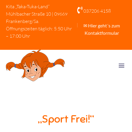
Kita „Taka-Tuka-Land“

037206 4158
Mühlbacher Straße 10 | 09669
Frankenberg/Sa.
✉ Hier geht´s zum
Öffnungszeiten täglich: 5:50 Uhr
Kontaktformular
– 17:00 Uhr
„Sport Frei!“