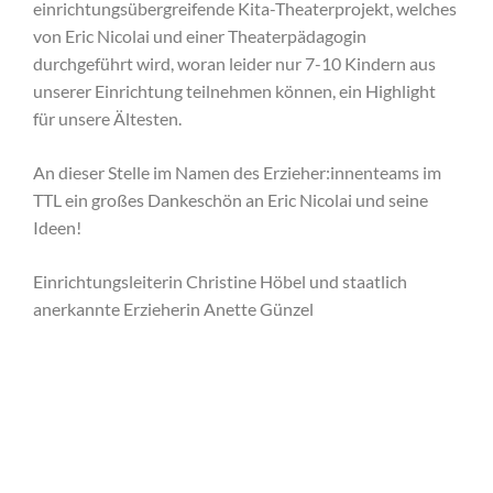
einrichtungsübergreifende Kita-Theaterprojekt, welches
von Eric Nicolai und einer Theaterpädagogin
durchgeführt wird, woran leider nur 7-10 Kindern aus
unserer Einrichtung teilnehmen können, ein Highlight
für unsere Ältesten.
An dieser Stelle im Namen des Erzieher:innenteams im
TTL ein großes Dankeschön an Eric Nicolai und seine
Ideen!
Einrichtungsleiterin Christine Höbel und staatlich
anerkannte Erzieherin Anette Günzel
Telefon: 0372fgg0rgrdgfdg6 4158
KITA „TAKA-TUKA-LAND“
Mühlbacher Straße 10, 09669 Frankenberg/Sa.