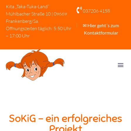
Kita „Taka-Tuka-Land“

037206 4158
Mühlbacher Straße 10 | 09669
Frankenberg/Sa.
✉ Hier geht´s zum
Öffnungszeiten täglich: 5:50 Uhr
Kontaktformular
– 17:00 Uhr
SoKiG - ein erfolgreiches
Projekt