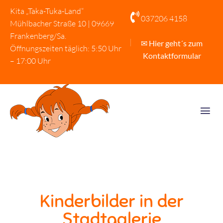
Kita „Taka-Tuka-Land“

037206 4158
Mühlbacher Straße 10 | 09669
Frankenberg/Sa.
✉ Hier geht´s zum
Öffnungszeiten täglich: 5:50 Uhr
Kontaktformular
– 17:00 Uhr
Kinderbilder in der
Stadtgalerie