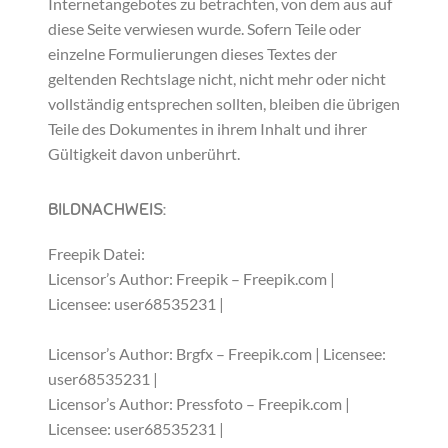
Internetangebotes zu betrachten, von dem aus auf
diese Seite verwiesen wurde. Sofern Teile oder
einzelne Formulierungen dieses Textes der
geltenden Rechtslage nicht, nicht mehr oder nicht
vollständig entsprechen sollten, bleiben die übrigen
Teile des Dokumentes in ihrem Inhalt und ihrer
Gültigkeit davon unberührt.
BILDNACHWEIS:
Freepik Datei:
Licensor’s Author: Freepik – Freepik.com |
Licensee: user68535231 |
Young children sitting on
ﬂoor playing
Licensor’s Author: Brgfx – Freepik.com | Licensee:
user68535231 |
Children holding hands in the park
Licensor’s Author: Pressfoto – Freepik.com |
Licensee: user68535231 |
Children playing on grass