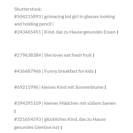
Shutterstock:
#504215893 | grimacing kid girl in glasses looking
and holding pencil |
Anastasia_Vishn
#243465451 |
Kind, das zu Hause gesundes Essen
|
Oksana Kuzmina
#279638384 |
She loves eat fresh fruit
|
gpointstudio
#436687966 |
Funny breakfast for kids
|
Vladislav
Noseek
#69211996 |
kleines Kind mit Sonnenblume
|
Sunny
studio
#394395109 |
kleines Mädchen mit süßem Samen
|
Yuganov Konstantin
#321654593 |
glückliches Kind, das zu Hause
gesundes Gemüse isst
|
Oksana Kuzmina