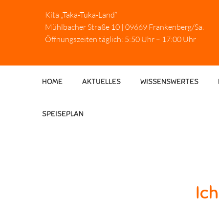
Kita „Taka-Tuka-Land“
Mühlbacher Straße 10 | 09669 Frankenberg/Sa.
Öffnungszeiten täglich: 5:50 Uhr – 17:00 Uhr
HOME
AKTUELLES
WISSENSWERTES
SPEISEPLAN
Ic