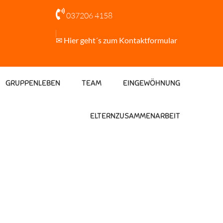

037206 4158
✉ Hier geht´s zum Kontaktformular
GRUPPENLEBEN
TEAM
EINGEWÖHNUNG
ELTERNZUSAMMENARBEIT