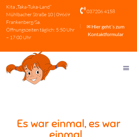
Kita „Taka-Tuka-Land“

037206 4158
Mühlbacher Straße 10 | 09669
Frankenberg/Sa.
✉ Hier geht´s zum
Öffnungszeiten täglich: 5:50 Uhr
Kontaktformular
– 17:00 Uhr
Es war einmal, es war
einmal…