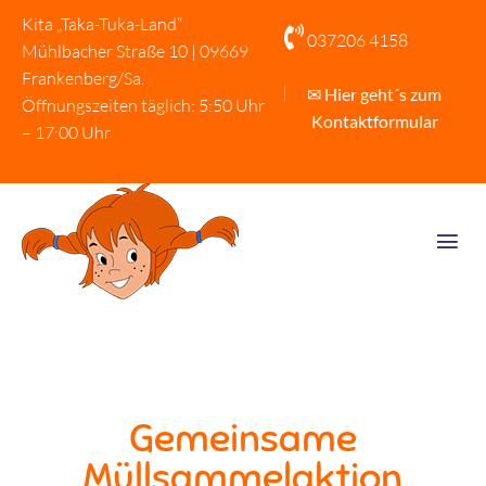
Kita „Taka-Tuka-Land“

037206 4158
Mühlbacher Straße 10 | 09669
Frankenberg/Sa.
✉ Hier geht´s zum
Öffnungszeiten täglich: 5:50 Uhr
Kontaktformular
– 17:00 Uhr
Gemeinsame
Müllsammelaktion