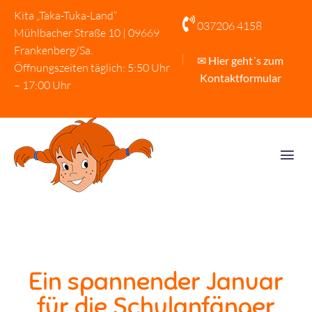
Kita „Taka-Tuka-Land“

037206 4158
Mühlbacher Straße 10 | 09669
Frankenberg/Sa.
✉ Hier geht´s zum
Öffnungszeiten täglich: 5:50 Uhr
Kontaktformular
– 17:00 Uhr
Ein spannender Januar
für die Schulanfänger