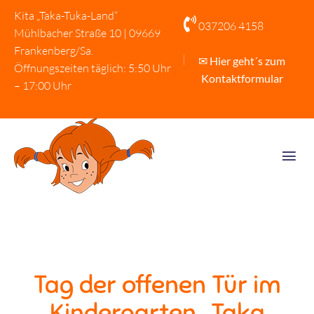
Kita „Taka-Tuka-Land“

037206 4158
Mühlbacher Straße 10 | 09669
Frankenberg/Sa.
✉ Hier geht´s zum
Öffnungszeiten täglich: 5:50 Uhr
Kontaktformular
– 17:00 Uhr
Tag der offenen Tür im
Kindergarten „Taka