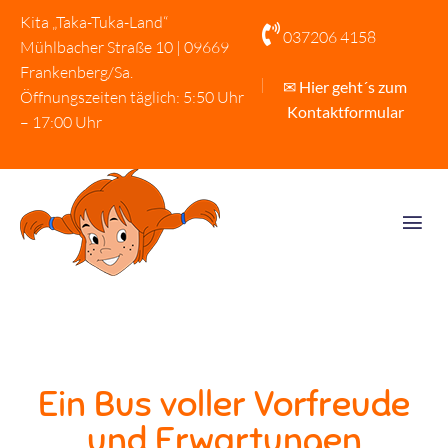
Kita „Taka-Tuka-Land“

037206 4158
Mühlbacher Straße 10 | 09669
Frankenberg/Sa.
✉ Hier geht´s zum
Öffnungszeiten täglich: 5:50 Uhr
Kontaktformular
– 17:00 Uhr
Ein Bus voller Vorfreude
und Erwartungen