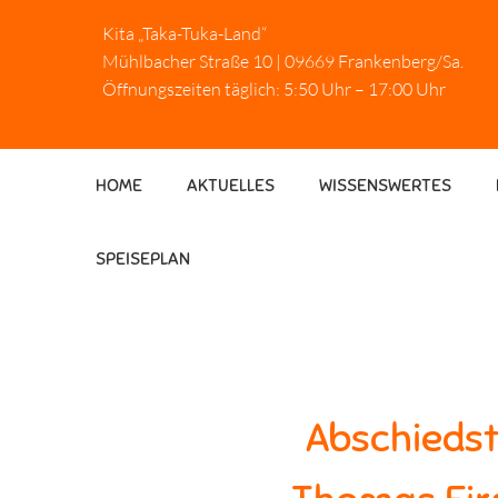
Kita „Taka-Tuka-Land“
Mühlbacher Straße 10 | 09669 Frankenberg/Sa.
Öffnungszeiten täglich: 5:50 Uhr – 17:00 Uhr
HOME
AKTUELLES
WISSENSWERTES
SPEISEPLAN
Abschiedst