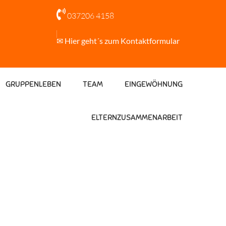

037206 4158
✉ Hier geht´s zum Kontaktformular
GRUPPENLEBEN
TEAM
EINGEWÖHNUNG
ELTERNZUSAMMENARBEIT