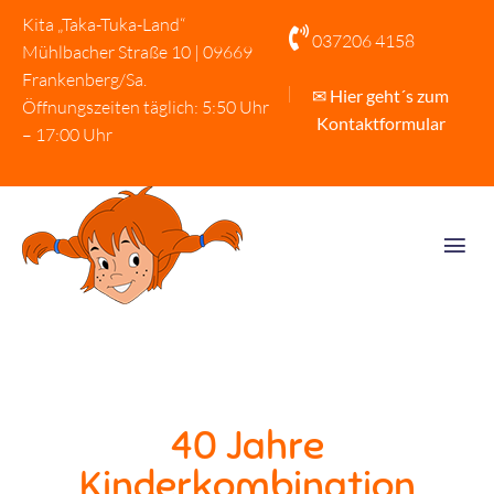
Kita „Taka-Tuka-Land“

037206 4158
Mühlbacher Straße 10 | 09669
Frankenberg/Sa.
✉ Hier geht´s zum
Öffnungszeiten täglich: 5:50 Uhr
Kontaktformular
– 17:00 Uhr
40 Jahre
Kinderkombination