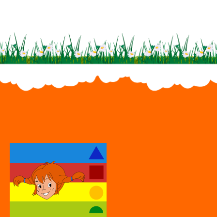
KITA „TAKA-TUKA-LAND“
Mühlbacher Straße 10, 09669 Frankenberg/Sa.
Öffnungszeiten täglich: 5.50 Uhr – 17.00 Uhr