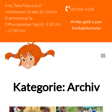
Kita „Taka-Tuka-Land“

037206 4158
Mühlbacher Straße 10 | 09669
Frankenberg/Sa.
✉ Hier geht´s zum
Öffnungszeiten täglich: 5:50 Uhr
Kontaktformular
– 17:00 Uhr
Kategorie: Archiv